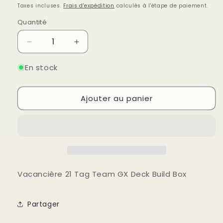
habituel
Taxes incluses.
Frais d'expédition
calculés à l'étape de paiement.
Quantité
Quantité
Réduire
Augmenter
la
la
quantité
quantité
En stock
de
de
Vacancière
Vacancière
Ajouter au panier
21
21
Tag
Tag
Team
Team
GX
GX
Deck
Deck
Build
Build
Box
Box
Vacancière 21 Tag Team GX Deck Build Box
Partager