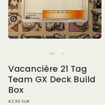
Ouvrir
le
média
1
de
1
/
2
dans
une
fenêtre
Vacancière 21 Tag
modale
Team GX Deck Build
Box
Prix
€2,50 EUR