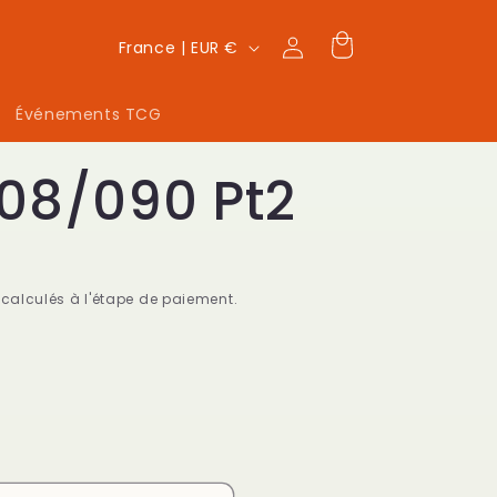
P
Connexion
Panier
France | EUR €
a
y
Événements TCG
s
008/090 Pt2
/
r
é
calculés à l'étape de paiement.
g
i
o
n