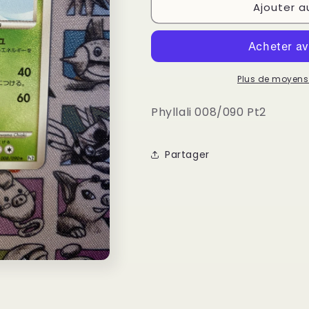
008/090
008/090
Ajouter a
Pt2
Pt2
Plus de moyens
Phyllali 008/090 Pt2
Partager