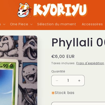
n
One Piece
Sélection du moment
Accessoires
Phyllali 
Prix
€6,00 EUR
habituel
Taxes incluses.
Frais d'expédition
Quantité
Quantité
Réduire
Augmenter
la
la
Stock bas
quantité
quantité
de
de
Phyllali
Phyllali