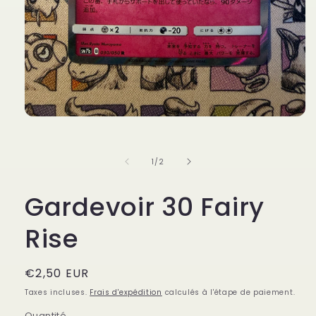
Ouvrir
le
média
1
de
1
/
2
dans
une
fenêtre
Gardevoir 30 Fairy
modale
Rise
Prix
€2,50 EUR
habituel
Taxes incluses.
Frais d'expédition
calculés à l'étape de paiement.
Quantité