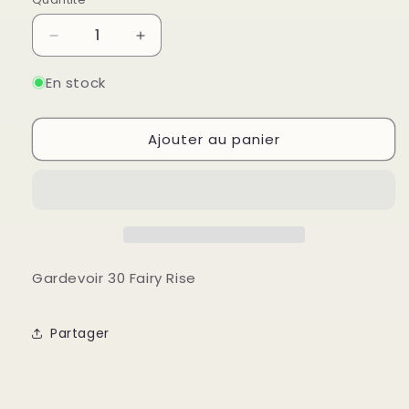
Quantité
Réduire
Augmenter
la
la
quantité
quantité
En stock
de
de
Gardevoir
Gardevoir
Ajouter au panier
30
30
Fairy
Fairy
Rise
Rise
Gardevoir 30 Fairy Rise
Partager