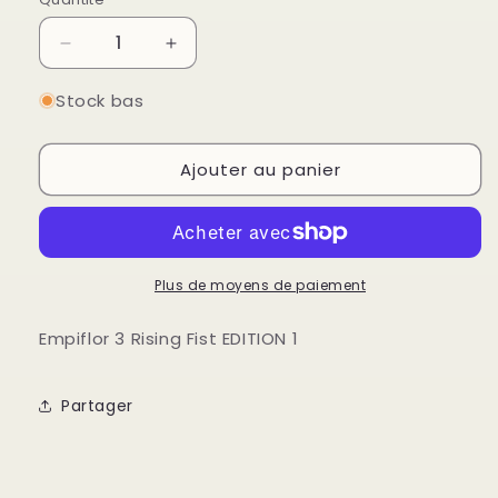
Quantité
Réduire
Augmenter
la
la
quantité
quantité
Stock bas
de
de
Empiflor
Empiflor
Ajouter au panier
3
3
Rising
Rising
Fist
Fist
EDITION
EDITION
1
1
Plus de moyens de paiement
Empiflor 3 Rising Fist EDITION 1
Partager