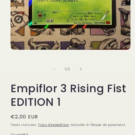
Ouvrir
le
média
1
de
1
/
2
dans
une
fenêtre
Empiflor 3 Rising Fist
modale
EDITION 1
Prix
€2,00 EUR
habituel
Taxes incluses.
Frais d'expédition
calculés à l'étape de paiement.
Quantité