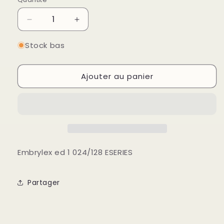
Quantité
Réduire
Augmenter
la
la
quantité
quantité
Stock bas
de
de
Embrylex
Embrylex
Ajouter au panier
ed
ed
1
1
024/128
024/128
ESERIES
ESERIES
Embrylex ed 1 024/128 ESERIES
Partager