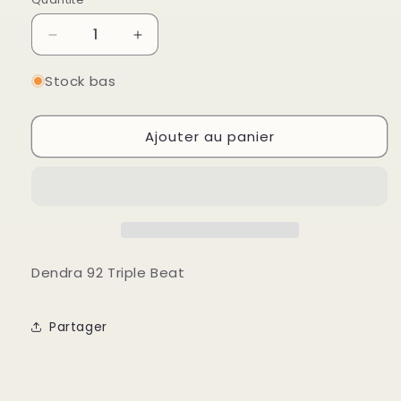
Quantité
Réduire
Augmenter
la
la
quantité
quantité
Stock bas
de
de
Dendra
Dendra
Ajouter au panier
92
92
Triple
Triple
Beat
Beat
Dendra 92 Triple Beat
Partager