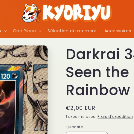
n
One Piece
Sélection du moment
Accessoires
Darkrai 
Seen the 
Rainbow
Prix
€2,00 EUR
habituel
Taxes incluses.
Frais d'expédition
Quantité
Quantité