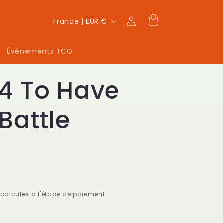
P
Connexion
Panier
France | EUR €
a
y
Événements TCG
s
34 To Have
/
r
Battle
é
g
i
o
n
calculés à l'étape de paiement.